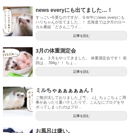
news everyにも出てました…！
すっごい今更なのですが、ＧＷ中にnews everyにも
ハリちゃんが出てました…！ 北海道では夕方のロー
カル番組「どさんこワイ...
記事を読む
3月の体重測定会
さぁ、３月もやってきました。 体重測定会です！ 前
回は… 394g！！ ちょ...
記事を読む
ミルちゃぁぁぁぁぁん！
ご無沙汰しておりました_(´ཀ`」 ∠)_ ちょこちょこ用
事があったり夏バテしたりで、こんなにブログをサ
ボってしまったのはブロ...
記事を読む
お風呂は嫌い。