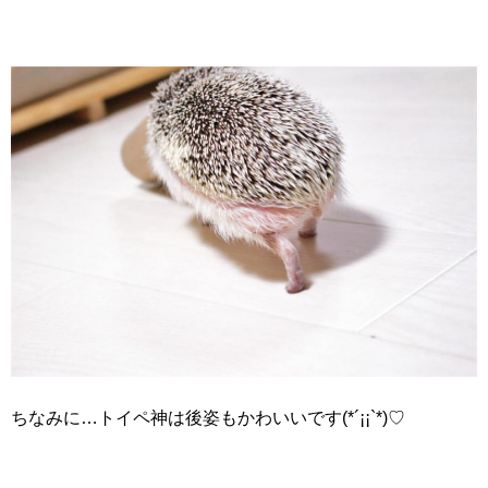
ちなみに…トイペ神は後姿もかわいいです(*´¡¡`*)♡