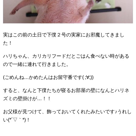
実はこの前の土日で下僕２号の実家にお邪魔してきまし
た！
ハリちゃん、カリカリフードだとごはん食べない時がある
ので一緒に連れて行きました。
(ごめんね…かめたんはお留守番です( ;∀;))
すると、なんと下僕たちが寝るお部屋の壁になんとハリネ
ズミの壁掛けが…！！
お父様が見つけて、飾っておいてくれたみたいです♪うれし
い(*´▽｀*)！