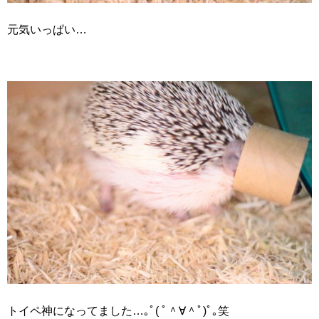
元気いっぱい…
トイペ神になってました…｡ﾟ( ﾟ＾∀＾ﾟ)ﾟ｡笑