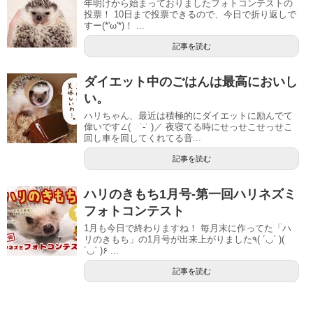
年明けから始まっておりましたフォトコンテストの
投票！ 10日まで投票できるので、今日で折り返しで
すー(*'ω'*)！ ...
記事を読む
ダイエット中のごはんは最高においし
い。
ハリちゃん、最近は積極的にダイエットに励んでて
偉いです∠( ˙-˙ )／ 夜寝てる時にせっせこせっせこ
回し車を回してくれてる音...
記事を読む
ハリのきもち1月号-第一回ハリネズミ
フォトコンテスト
1月も今日で終わりますね！ 毎月末に作ってた「ハ
リのきもち」の1月号が出来上がりました٩( ´◡` )(
´◡` )۶ ...
記事を読む