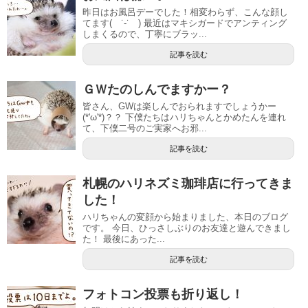
昨日はお風呂デーでした！相変わらず、こんな顔し
てます( ˙-˙ ) 最近はマキシガードでアンティング
しまくるので、丁寧にブラッ...
記事を読む
ＧＷたのしんでますかー？
皆さん、GWは楽しんでおられますでしょうかー
(*'ω'*)？？ 下僕たちはハリちゃんとかめたんを連れ
て、下僕二号のご実家へお邪...
記事を読む
札幌のハリネズミ珈琲店に行ってきま
した！
ハリちゃんの変顔から始まりました、本日のブログ
です。 今日、ひっさしぶりのお友達と遊んできまし
た！ 最後にあった...
記事を読む
フォトコン投票も折り返し！