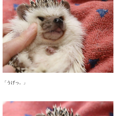
「うげっ。」