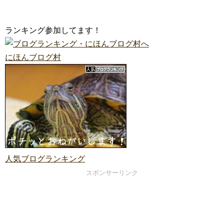
ランキング参加してます！
にほんブログ村
人気ブログランキング
スポンサーリンク