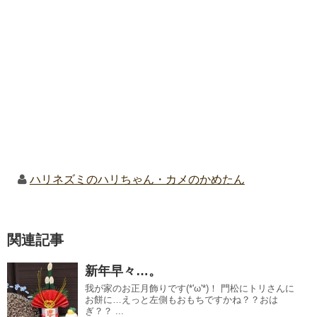
ハリネズミのハリちゃん・カメのかめたん
関連記事
新年早々…。
我が家のお正月飾りです(*'ω'*)！ 門松にトリさんに
お餅に…えっと左側もおもちですかね？？おは
ぎ？？ ...