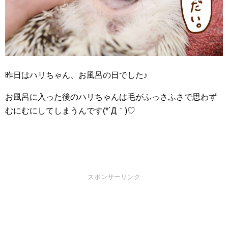
昨日はハリちゃん、お風呂の日でした♪
お風呂に入った後のハリちゃんは毛がふっさふさで思わず
むにむにしてしまうんです(*´Д｀)♡
スポンサーリンク