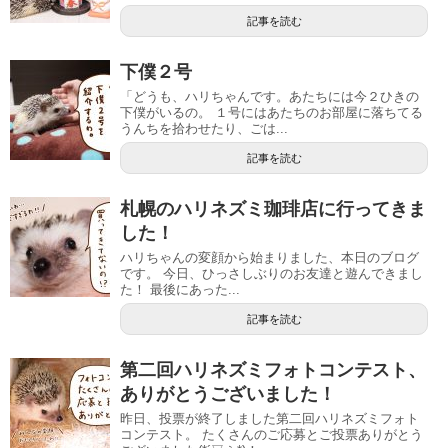
記事を読む
下僕２号
「どうも、ハリちゃんです。あたちには今２ひきの
下僕がいるの。 １号にはあたちのお部屋に落ちてる
うんちを拾わせたり、ごは...
記事を読む
札幌のハリネズミ珈琲店に行ってきま
した！
ハリちゃんの変顔から始まりました、本日のブログ
です。 今日、ひっさしぶりのお友達と遊んできまし
た！ 最後にあった...
記事を読む
第二回ハリネズミフォトコンテスト、
ありがとうございました！
昨日、投票が終了しました第二回ハリネズミフォト
コンテスト。 たくさんのご応募とご投票ありがとう