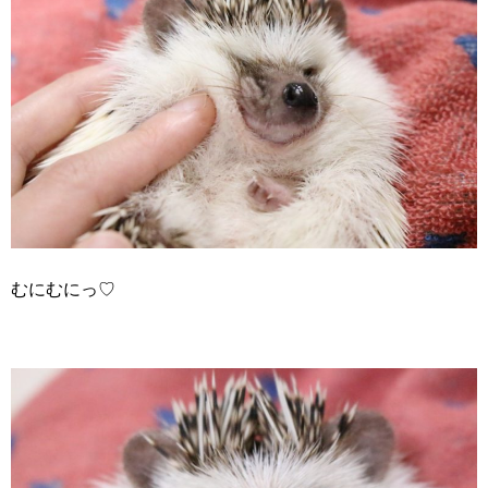
むにむにっ♡