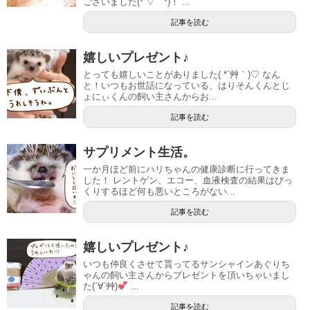
ございました(*´▽｀*)！ ...
記事を読む
嬉しいプレゼント♪
とっても嬉しいことがありました( *´艸｀)♡ なん
と！いつもお世話になっている、はりそんくんとじ
ょにぃくんの飼い主さんからお...
記事を読む
サプリメント生活。
一か月ほど前にハリちゃんの健康診断に行ってきま
した！ レントゲン、エコー、血液検査の結果はびっ
くりするほど何も悪いところがない...
記事を読む
嬉しいプレゼント♪
いつも仲良くさせて貰ってるサンシャインあぐりち
ゃんの飼い主さんからプレゼントを頂いちゃいまし
た(´∀`艸)
...
記事を読む