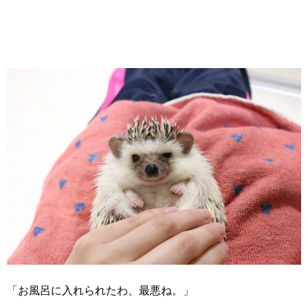
「お風呂に入れられたわ、最悪ね。」