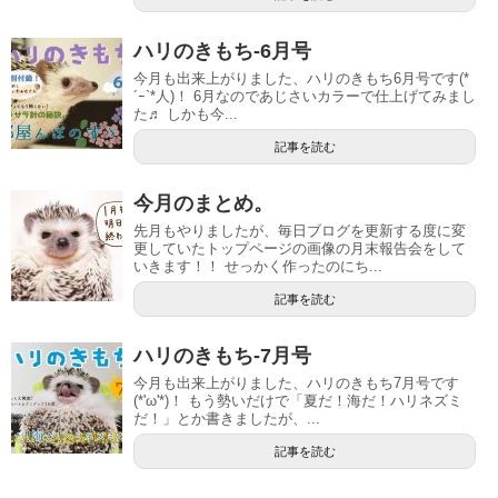
ハリのきもち-6月号
今月も出来上がりました、ハリのきもち6月号です(*
´ｰ`*人)！ 6月なのであじさいカラーで仕上げてみまし
た♬ しかも今...
記事を読む
今月のまとめ。
先月もやりましたが、毎日ブログを更新する度に変
更していたトップページの画像の月末報告会をして
いきます！！ せっかく作ったのにち...
記事を読む
ハリのきもち-7月号
今月も出来上がりました、ハリのきもち7月号です
(*'ω'*)！ もう勢いだけで「夏だ！海だ！ハリネズミ
だ！」とか書きましたが、...
記事を読む