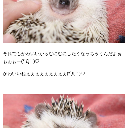
それでもかわいいからむにむにしたくなっちゃうんだよぉ
ぉぉぉー(*´Д｀)♡
かわいいねぇぇぇぇぇぇぇぇぇ(*´Д｀)♡