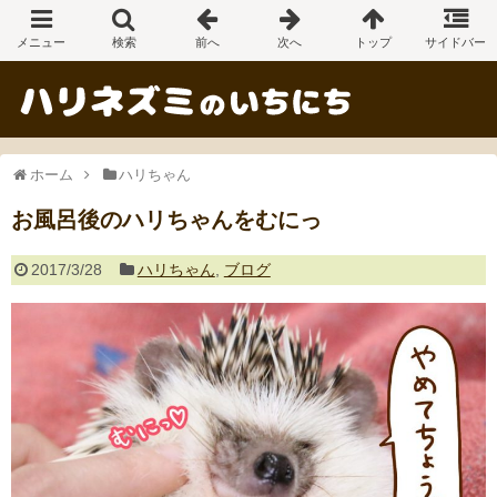
ホーム
ハリちゃん
お風呂後のハリちゃんをむにっ
2017/3/28
ハリちゃん
,
ブログ