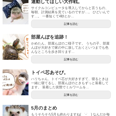
運動してほしい大作戦。
サイクルコンピュータを導入してからと言うもの、
毎朝、計測結果を見ているのですが…。 ひどいんで
す…。 一番短くて4秒とか...
記事を読む
部屋んぽを追跡！
かめたん、部屋んぽのご様子です。 うちの子、部屋
んぽが大好きで家の中に放しておくといつまでも色
んなところを歩き回ります...
記事を読む
トイペ芯あそび。
ハリちゃん、トイペ芯が大好きすぎて、寝るときは
一緒に寝てるし、部屋んぽのときもずっと装着して
ます。 装着した状態でミルワームを...
記事を読む
5月のまとめ
もうそろそろ5月も終わりますね( ˙-˙ ) なんだか毎