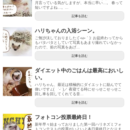
月言っている気がしますが、本当に早い…。 春って
短いですよね…。...
記事を読む
ハリちゃんの入浴シーン。
ご無沙汰しておりました:(´◦ω◦｀): お盆終わってから
もバタバタとしていて写真もあまり撮れていなかっ
たので、前の写真をあげ...
記事を読む
ダイエット中のごはんは最高においし
い。
ハリちゃん、最近は積極的にダイエットに励んでて
偉いです∠( ˙-˙ )／ 夜寝てる時にせっせこせっせこ
回し車を回してくれてる音...
記事を読む
フォトコン投票最終日！
新年早々始まっておりました第一回ハリネズミフォ
トコンテストの投票がいよいよ本日最終日となりま