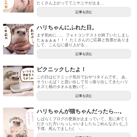
たくさん上がっててニヤニヤが止ま...
記事を読む
ハリちゃんにふれた日。
まず初めに…。 フォトコンテストが終了いたしまし
たぁぁぁぁ！！！ たくさんのご応募と投票がありま
して、こんなに盛り上がる...
記事を読む
ピクニックしたよ！
この日はピクニック気分でおやつタイムです。 あ、
そういえば！と思い出して引っ張り出してきたハリ
ネズミ柄のタオルを敷いて...
記事を読む
ハリちゃんが猫ちゃんだったら…。
しばらくブログの更新が止まっていて、見に来てく
ださった方いらっしゃいましたらごめんなさい(;_:)
下僕、死んでました( ˙-...