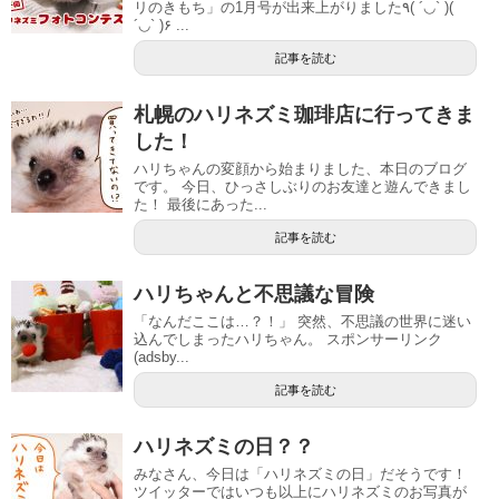
リのきもち」の1月号が出来上がりました٩( ´◡` )(
´◡` )۶ ...
記事を読む
札幌のハリネズミ珈琲店に行ってきま
した！
ハリちゃんの変顔から始まりました、本日のブログ
です。 今日、ひっさしぶりのお友達と遊んできまし
た！ 最後にあった...
記事を読む
ハリちゃんと不思議な冒険
「なんだここは…？！」 突然、不思議の世界に迷い
込んでしまったハリちゃん。 スポンサーリンク
(adsby...
記事を読む
ハリネズミの日？？
みなさん、今日は「ハリネズミの日」だそうです！
ツイッターではいつも以上にハリネズミのお写真が