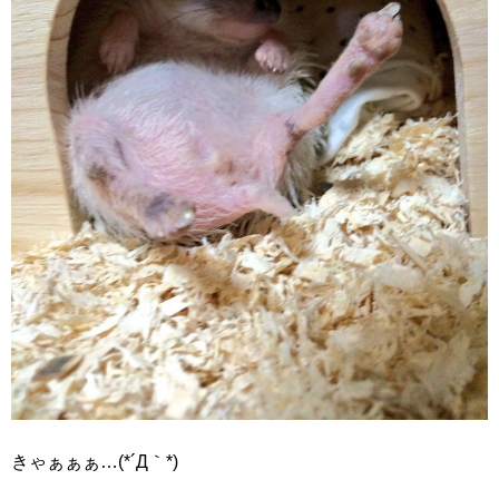
きゃぁぁぁ…(*´Д｀*)