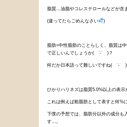
脂質…油脂やコレステロールなどが含
(違ってたらごめんなさい
)
脂肪=中性脂肪のことらしく、脂質は
で正しいんでしょうか( ˙-˙ )？
何だか日本語って難しいですね( ˙-˙ )
ひかりハリネズは脂質5.0%以上の表
これは例えば粗脂肪として表すと何%
下僕の予想では、脂肪分以外の成分も入
す…。