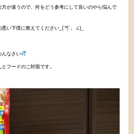
仕方が違うので、何をどう参考にして良いのやら悩んで
下僕に教えてください_(´ཀ`」 ∠)_
めんなさい
んとフードのご対面です。