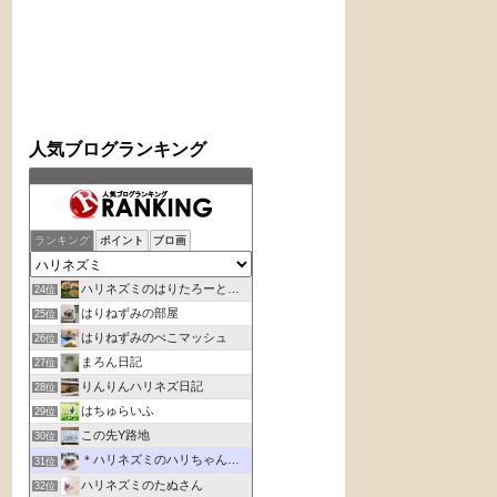
人気ブログランキング
ランキング
ポイント
ブロ画
ハリネズミのはりたろーと、飼い主りさぴの日記
24位
はりねずみの部屋
25位
はりねずみのぺこマッシュ
26位
まろん日記
27位
りんりんハリネズ日記
28位
はちゅらいふ
29位
この先Y路地
30位
＊ハリネズミのハリちゃん・カメのかめたん＊
31位
ハリネズミのたぬさん
32位