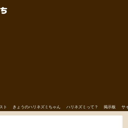
スト
きょうのハリネズミちゃん
ハリネズミって？
掲示板
サ