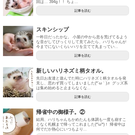
回は… 394g！！ ちょ...
記事を読む
スキンシップ
一昨日だったかな。 小屋の中から息を荒げてるよう
な音がしてびっくりして見てみたら、ハリちゃんが
今までにないくらいハリを立てて丸まってい...
記事を読む
新しいハリネズミ柄タオル。
先日お友達と遊んでた時にハリネズミ柄タオルを発
見し、思わず買ってしまいました(*´ω｀)♬ グッズ系
は集め始めると止まらなくな...
記事を読む
帰省中の御様子。②
結局、ハリちゃんもかめたんも体調も一度も崩すこ
となく札幌まで帰ってこれました(*'ω'*)！ 帰省中は
何でだか熱心にいつもより...