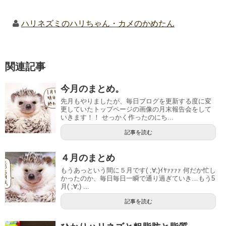
ハリネズミのハリちゃん・カメのかめたん
関連記事
今月のまとめ。
先月もやりましたが、毎日ブログを更新する度に変
更していたトップページの画像の月末報告会をして
いきます！！ せっかく作ったのにち...
記事を読む
４月のまとめ
もうあっという間に５月です( ;∀;)ｲﾔｧｧｧｧ 何だか忙し
かったのか、毎日毎日一瞬で通り過ぎていき…もう5
月( ;∀;) ...
記事を読む