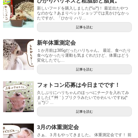
ひかりハリネズと粗脂肪と脂質。
新しいフードを購入しました(*'ω'*)！ 最近出たやつ
なのかな？あまりペットショップでは見かけなかっ
たですが、「ひかり ハリ...
記事を読む
新年体重測定会
１か月前は385gだったハリちゃん。 最近、食べたり
食べなかったり運動も気まぐれだけど、体重はどう
変化したでし...
記事を読む
フォトコン応募は今日までです！
久しぶりにハリちゃんのほっぺにチークを入れてみ
ました( *´艸｀) プリクラみたいでかわいいですね(*
´¡¡`*)♡ ...
記事を読む
3月の体重測定会
さぁ、３月もやってきました。 体重測定会です！ 前