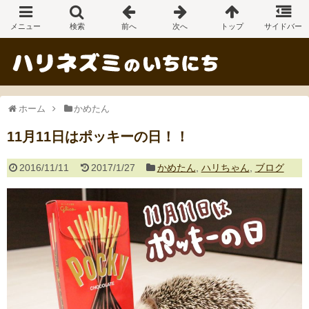
ホーム
かめたん
11月11日はポッキーの日！！
2016/11/11
2017/1/27
かめたん
,
ハリちゃん
,
ブログ