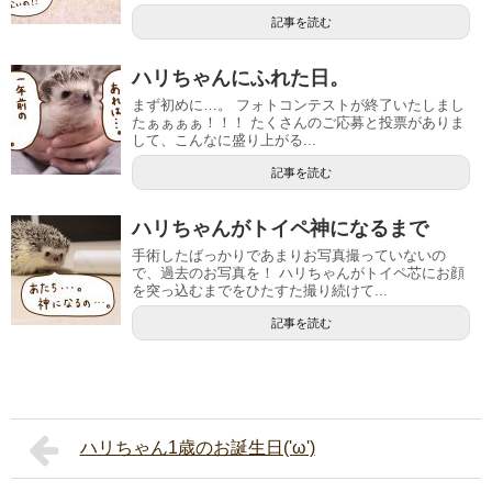
記事を読む
ハリちゃんにふれた日。
まず初めに…。 フォトコンテストが終了いたしまし
たぁぁぁぁ！！！ たくさんのご応募と投票がありま
して、こんなに盛り上がる...
記事を読む
ハリちゃんがトイペ神になるまで
手術したばっかりであまりお写真撮っていないの
で、過去のお写真を！ ハリちゃんがトイペ芯にお顔
を突っ込むまでをひたすた撮り続けて...
記事を読む
ハリちゃん1歳のお誕生日('ω')