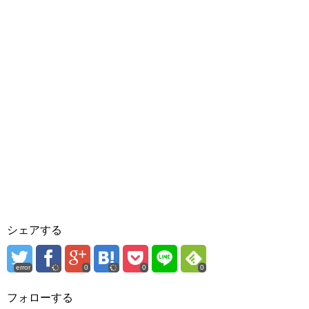
シェアする
error
0
0
0
フォローする