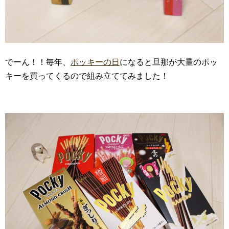
でーん！！毎年、
ポッキーの日
になると旦那が大量のポッ
キーを買ってくるので組み立ててみました！