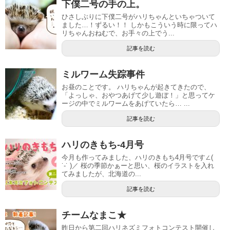
下僕二号の手の上。
ひさしぶりに下僕二号がハリちゃんといちゃついて
ました…！ずるい！！ しかもこういう時に限ってハ
リちゃんおねむで、お手々の上でう...
記事を読む
ミルワーム失踪事件
お昼のことです。 ハリちゃんが起きてきたので、
「よっしゃ、おやつあげて少し遊ぼ！」と思ってケ
ージの中でミルワームをあげていたら… ...
記事を読む
ハリのきもち-4月号
今月も作ってみました、ハリのきもち4月号です∠(
˙-˙ )／ 桜の季節かぁーと思い、桜のイラストを入れ
てみましたが、北海道の...
記事を読む
チームなまこ★
昨日から第二回ハリネズミフォトコンテスト開催し