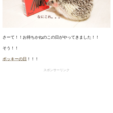
さーて！！お待ちかねのこの日がやってきました！！
そう！！
ポッキーの日
！！！
スポンサーリンク