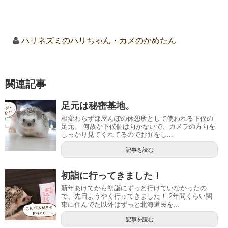
ハリネズミのハリちゃん・カメのかめたん
関連記事
足元は秘密基地。
相変わらず部屋んぽの休憩所として使われる下僕の
足元。 何故か下僕側は向かないで、カメラの方向を
しっかり見てくれてるのでお顔をし...
記事を読む
初詣に行ってきました！
新年あけてから初詣にずっと行けていなかったの
で、先日ようやく行ってきました！ 2年間くらい関
東に住んでた以外はずっと北海道民を...
記事を読む