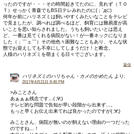
ったのですが・・・その時間起きてたのに、見れず（ＴＯ
Ｔ）せっかく青森でもBS日テレみれたのに(；´д⊂)
何年か前にハリネズミは飼いやすくみたいなことをテレビ
で見ましたが、調べれば調べるほど、飼育には難易度が高
いことを思い知らされました。うちも飼いたいとは思え
ど、一番は見てくれる病院がない！が一番ネックになりま
した（；￣ェ￣）その他色々困難なこともあり、そんな状
態でお迎えしても不幸にしてしまうだけ！と断念。
人様のハリネズミを萌まくる日々でございます。
返信
ハリネズミのハリちゃん・カメのかめたん
より:
2017年4月21日 9:40 PM
>みことさん
あぁぁぁ残念です…( ;∀;)
テレビ的な問題で告知が早い段階から出来ず…。
もっと早くお伝え出来てれば良かったのですが( ;∀;)
みことさん、病院が無いのが飼えない理由の一つだった
のですね…！