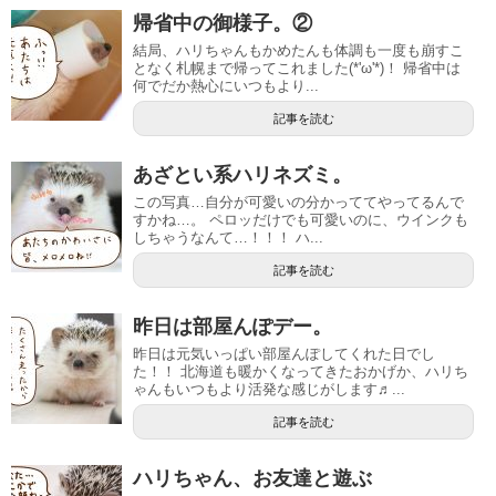
帰省中の御様子。②
結局、ハリちゃんもかめたんも体調も一度も崩すこ
となく札幌まで帰ってこれました(*'ω'*)！ 帰省中は
何でだか熱心にいつもより...
記事を読む
あざとい系ハリネズミ。
この写真…自分が可愛いの分かっててやってるんで
すかね…。 ペロッだけでも可愛いのに、ウインクも
しちゃうなんて…！！！ ハ...
記事を読む
昨日は部屋んぽデー。
昨日は元気いっぱい部屋んぽしてくれた日でし
た！！ 北海道も暖かくなってきたおかげか、ハリち
ゃんもいつもより活発な感じがします♬...
記事を読む
ハリちゃん、お友達と遊ぶ