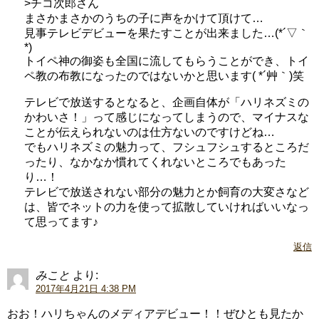
>チコ次郎さん
まさかまさかのうちの子に声をかけて頂けて…
見事テレビデビューを果たすことが出来ました…(*´▽｀
*)
トイペ神の御姿も全国に流してもらうことができ、トイ
ペ教の布教になったのではないかと思います( *´艸｀)笑
テレビで放送するとなると、企画自体が「ハリネズミの
かわいさ！」って感じになってしまうので、マイナスな
ことが伝えられないのは仕方ないのですけどね…
でもハリネズミの魅力って、フシュフシュするところだ
ったり、なかなか慣れてくれないところでもあった
り…！
テレビで放送されない部分の魅力とか飼育の大変さなど
は、皆でネットの力を使って拡散していければいいなっ
て思ってます♪
返信
みこと
より:
2017年4月21日 4:38 PM
おお！ハリちゃんのメディアデビュー！！ぜひとも見たか