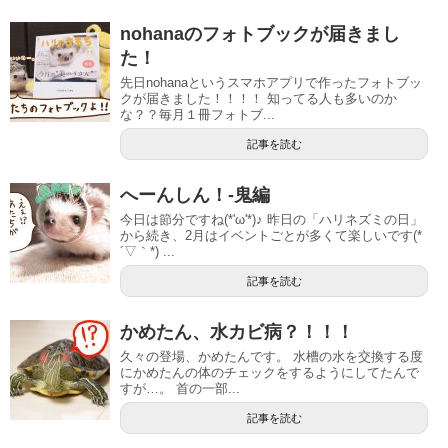
nohanaのフォトブックが届きまし
た！
先日nohanaというスマホアプリで作ったフォトブッ
クが届きました！！！！ 知ってる人も多いのか
な？？毎月１冊フォトブ...
記事を読む
へーんしん！-鬼編
今日は節分ですね(*'ω'*)♪ 昨日の「ハリネズミの日」
から続き、2月はイベントごとが多くて楽しいです(*
´▽｀*) ...
記事を読む
かめたん、水カビ病？！！！
久々の登場、かめたんです。 水槽の水を交換する度
にかめたんの体のチェックをするようにしてたんで
すが…。 首の一部...
記事を読む