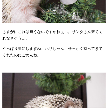
さすがにこれは無くないですかねぇ…。サンタさん来てく
れなさそう…。
やっぱり星にしますね、ハリちゃん。せっかく持ってきて
くれたのにごめんね。