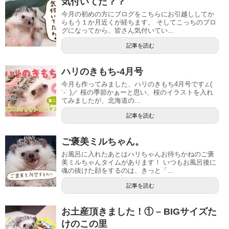
気付いてた？？
今月の初めの方にブログをこちらにお引越ししてか
らもう１か月近くが経ちます。 そしてこっちのブロ
グになってから、皆さん気付いてい...
記事を読む
ハリのきもち-4月号
今月も作ってみました、ハリのきもち4月号です∠(
˙-˙ )／ 桜の季節かぁーと思い、桜のイラストを入れ
てみましたが、北海道の...
記事を読む
ご褒美ミルちゃん。
お風呂に入れたあとはハリちゃんお待ちかねのご褒
美ミルちゃんタイムがあります！ いつもお風呂後に
魂の抜けた顔をするのは、きっと「...
記事を読む
お土産頂きました！① – BIGサイズた
けのこの里