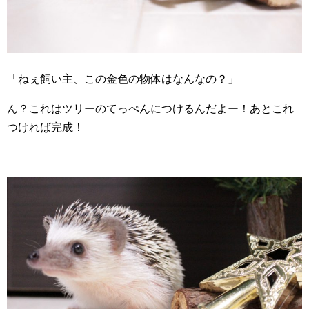
「ねぇ飼い主、この金色の物体はなんなの？」
ん？これはツリーのてっぺんにつけるんだよー！あとこれ
つければ完成！