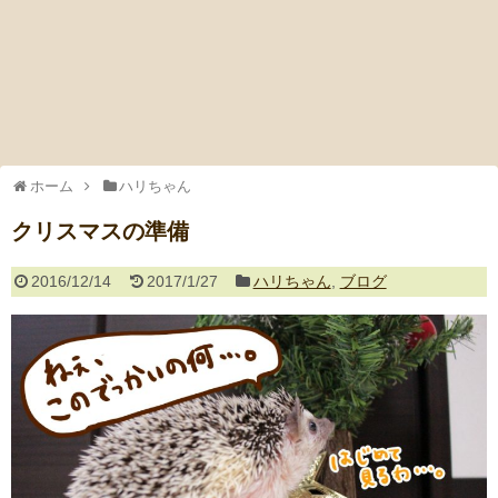
ホーム
ハリちゃん
クリスマスの準備
2016/12/14
2017/1/27
ハリちゃん
,
ブログ