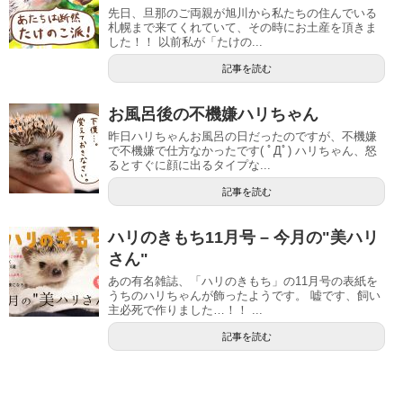
先日、旦那のご両親が旭川から私たちの住んでいる
札幌まで来てくれていて、その時にお土産を頂きま
した！！ 以前私が「たけの...
記事を読む
お風呂後の不機嫌ハリちゃん
昨日ハリちゃんお風呂の日だったのですが、不機嫌
で不機嫌で仕方なかったです( ﾟДﾟ) ハリちゃん、怒
るとすぐに顔に出るタイプな...
記事を読む
ハリのきもち11月号 – 今月の"美ハリ
さん"
あの有名雑誌、「ハリのきもち」の11月号の表紙を
うちのハリちゃんが飾ったようです。 嘘です、飼い
主必死で作りました…！！ ...
記事を読む