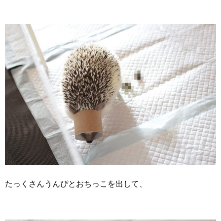
たっくさんうんぴとおちっこを出して、