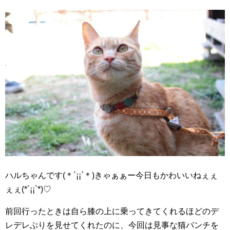
ハルちゃんです(＊´¡¡`＊)きゃぁぁー今日もかわいいねぇぇ
ぇぇ(*´¡¡`*)♡
前回行ったときは自ら膝の上に乗ってきてくれるほどのデ
レデレぶりを見せてくれたのに、今回は見事な猫パンチを