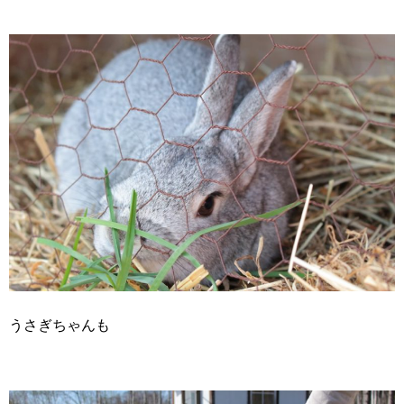
うさぎちゃんも