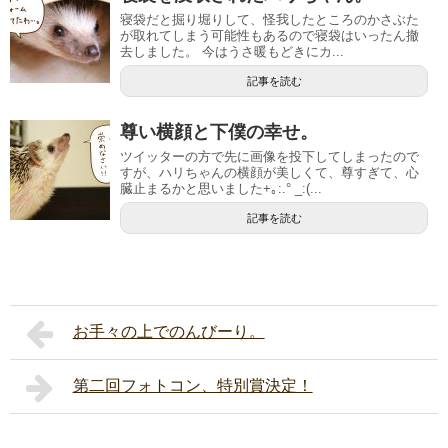
寝袋だと掘り堀りして、怪我したところのかさぶた
が取れてしまう可能性もあるので寝袋はいったん撤
去しました。 今はうさ暖もどきにカ...
記事を読む
尊い横顔と下僕の幸せ。
ツイッターの方で先に画像を投下してしまったので
すが、ハリちゃんの横顔が美しくて、尊すぎて、心
臓止まるかと思いました+｡:.° _:(...
記事を読む
お手々の上でのんびーり。
第二回フォトコン、特別賞決定！