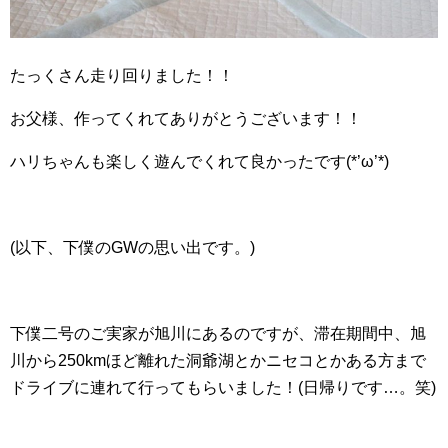
たっくさん走り回りました！！
お父様、作ってくれてありがとうございます！！
ハリちゃんも楽しく遊んでくれて良かったです(*’ω’*)
(以下、下僕のGWの思い出です。)
下僕二号のご実家が旭川にあるのですが、滞在期間中、旭
川から250kmほど離れた洞爺湖とかニセコとかある方まで
ドライブに連れて行ってもらいました！(日帰りです…。笑)