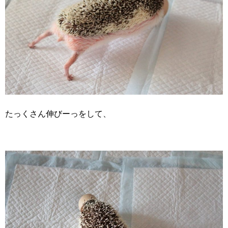
たっくさん伸びーっをして、