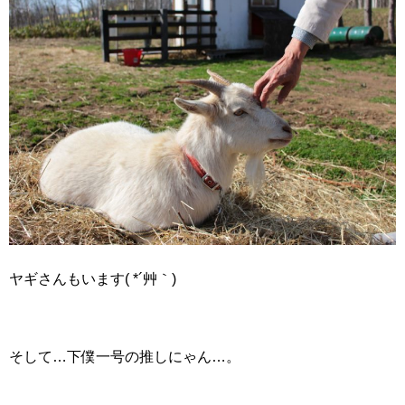
ヤギさんもいます( *´艸｀)
そして…下僕一号の推しにゃん…。