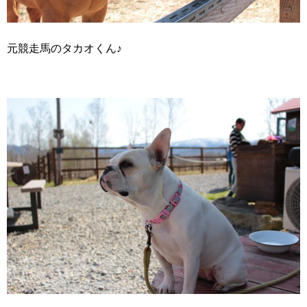
元競走馬のタカオくん♪