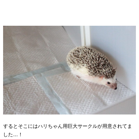
するとそこにはハリちゃん用巨大サークルが用意されてま
した…！